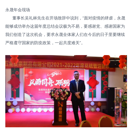
永晟年会现场
董事长吴礼林先生在开场致辞中说到，“面对疫情的肆虐，永晟
能够成功举办这届年度总结会议极为不易，要感谢党、感谢国家为
我们创造了这次机会，要求永晟全体家人们在今后的日子里要继续
严格遵守国家的防疫政策，一起共度难关”。