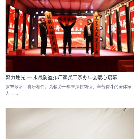
聚力逐光 — 永晟防盗扣厂家员工亲办年会暖心启幕
岁末致谢，喜乐相伴。为犒劳一年来深耕岗位、辛苦奋斗的全体家
人，...