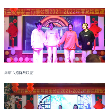
舞蹈“失恋阵线联盟”