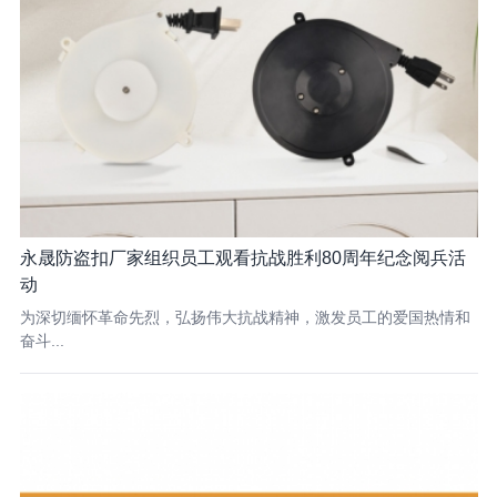
永晟防盗扣厂家组织员工观看抗战胜利80周年纪念阅兵活
动
为深切缅怀革命先烈，弘扬伟大抗战精神，激发员工的爱国热情和
奋斗...