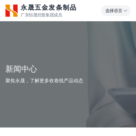
永晟五金发条制品
选择语言
广东恒晟控股集团成员
新闻中心
聚焦永晟，了解更多收卷线产品动态