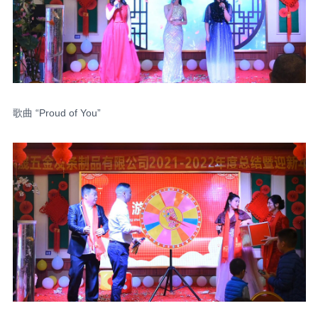
歌曲 “Proud of You”